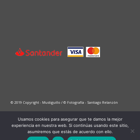
© 2019 Copyright - Mustiguillo / © Fotografía - Santiago Relanzón
Usamos cookies para asegurar que te damos la mejor
This site is registered on
wpml.org
as a development site. Switch to a production
experiencia en nuestra web. Si continúas usando este sitio,
site key to
remove this banner
.
asumiremos que estás de acuerdo con ello.