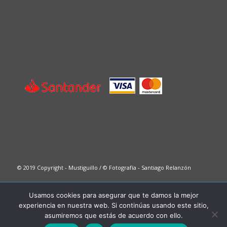
© 2019 Copyright - Mustiguillo / © Fotografía - Santiago Relanzón
Usamos cookies para asegurar que te damos la mejor
This site is registered on
wpml.org
as a development site. Switch to a production
experiencia en nuestra web. Si continúas usando este sitio,
site key to
remove this banner
.
asumiremos que estás de acuerdo con ello.