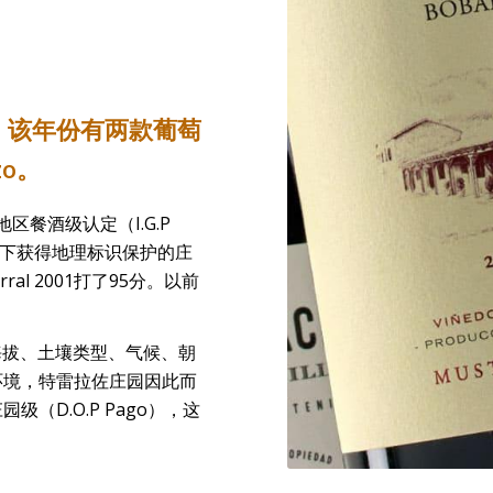
，
该年份
有两
款
葡萄
zo
。
区餐酒级认定（I.G.P
地名称下获得地理标识保护的庄
ral 2001打了95分。以前
、海拔、土壤类型、气候、朝
环境，特雷拉佐庄园因此而
D.O.P Pago），这