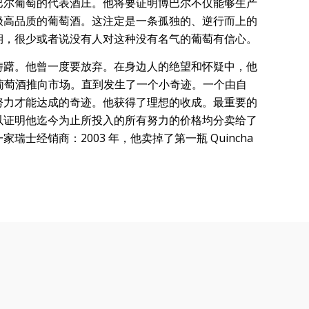
巴尔葡萄的代表酒庄。他将要证明博巴尔不仅能够生产
极高品质的葡萄酒。这注定是一条孤独的、逆行而上的
期，很少或者说没有人对这种没有名气的葡萄有信心。
踌躇。他曾一度要放弃。在身边人的绝望和怀疑中，他
款葡萄酒推向市场。直到发生了一个小奇迹。一个由自
努力才能达成的奇迹。他获得了理想的收成。最重要的
以证明他迄今为止所投入的所有努力的价格均分卖给了
瑞士经销商：2003 年，他卖掉了第一瓶 Quincha