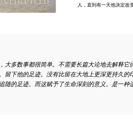
人，直到有一天他决定改
，大多数事都很简单。
不需要长篇大论地去解释它
。
留下他的足迹。
没有比留在
大地
上更深更持久的
追随
的
足迹
。
而
这赋予了生命深刻的意义。
是一种