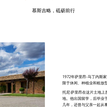
慕斯吉略，砥砺前行
1972年萨里昂-马丁内
限于休闲、种植业和粗放
托尼·萨里昂在这片土地
地。他出国留学，后毕业
几年，还曾与父亲一起从