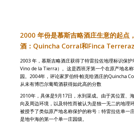
2000
年份是
慕斯吉略酒庄生意的起点
酒：
Quincha Corral
和
Finca Terrera
2003 年，慕斯吉略酒庄获得了特雷拉佐地理标识保护地
Vino de la Tierra）。这是西班牙第一个在原产
园。2004年，评论家罗伯特·帕克给酒庄的Quincha Cor
从未有博巴尔葡萄酒获得如此高的分数
2010年，具体是9月17日，水到渠成。由于其位置
向及周边环境，以及特性而被认为是独一无二的地理
被授予了类似原产地名称保护的称号：特雷拉佐单一庄园级（
是地中海的第一个单一庄园级。