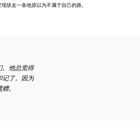
变现状走一条他原以为不属于自己的路。
们
。
他
总觉得
印记
了。因为
遗赠
。