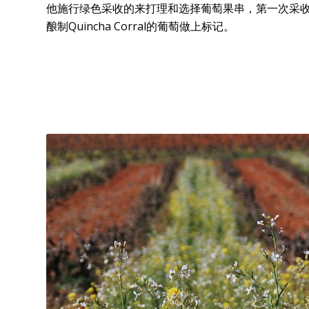
他施行绿色采收的来打理和选择葡萄果串，第一次采
酿制Quincha Corral的葡萄做上标记。